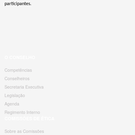
participantes.
O CONSELHO
Competências
Conselheiros
Secretaria Executiva
Legislação
Agenda
Regimento Interno
COMISSÕES DE ÉTICA
Sobre as Comissões